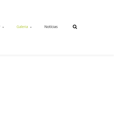
r
Galeria
Notícias
Delegação Regional
ntarias
Colóquios
do Norte
ras
Formações
Delegação Regional
Jantares
do Centro
Montarias
Delegação Regional
Stands
do Sul