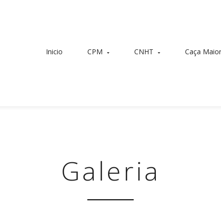
Inicio
CPM
CNHT
Caça Maio
Quem somos
Reuniões CNHT
Calendários Mo
Prémios CPM
Regras de Medição
Calendário Espe
Contactos
Ranking Nacional
História
Galeria
Delegações Regionais
Biblioteca Legislativa